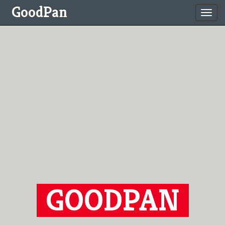
GoodPan
Toggl
navig
GOODPAN