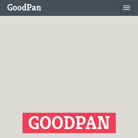
GoodPan
Toggl
navig
GOODPAN