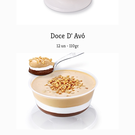
Doce D' Avó
12 un - 110gr